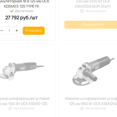
умуляторная 18 В 125 мм DCK
230 мм 2100 Вт DCK
KDSM03-125 TYPE FK
KSM230A(Soft Start)
Достаточно
Нет в наличии
27 792
руб.
/шт
Подписаться
В корзину
ина шлифовальная угловая
Машина шлифовальная угло
5 мм 1100 Вт DCK KSM10-125
125 мм 850 Вт DCK KSM125
Нет в наличии
Нет в наличии