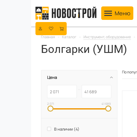
Toggle navig
Меню
Главная
-
Каталог
-
Инструмент, оборудование
-
Болгарки (УШМ)
По попу
Цена
2 071
41 689
В наличии (
4
)