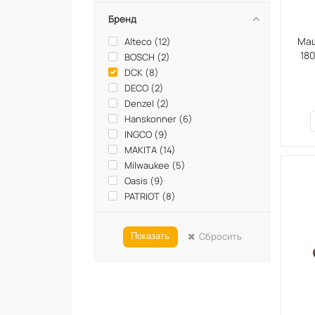
Бренд
Маш
Alteco (
12
)
18
BOSCH (
2
)
DCK (
8
)
DECO (
2
)
Denzel (
2
)
Hanskonner (
6
)
INGCO (
9
)
MAKITA (
14
)
Milwaukee (
5
)
Oasis (
9
)
PATRIOT (
8
)
PIT (
21
)
SPARTA (
1
)
Сбросить
Показать
Вихрь (
6
)
Зубр (
1
)
Ресанта (
4
)
Энергопром (
1
)