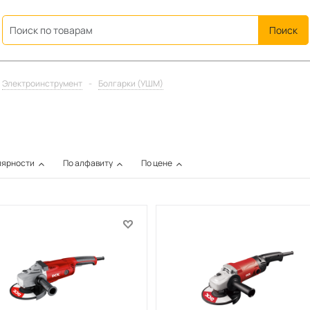
ation
Электроинструмент
-
Болгарки (УШМ)
лярности
По алфавиту
По цене