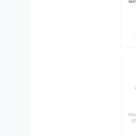
акк
Маш
12