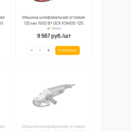
вая
Машина шлифовальная угловая
50
125 мм 1500 Вт DCK KSM05-125
Мало
9 567
руб.
/шт
В корзину
вая
Машина шлифовальная угловая