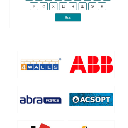
У
Ф
Х
Ц
Ч
Ш
Э
Я
Все