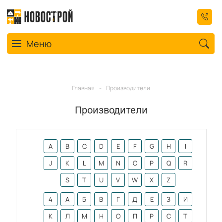
Toggle navigation
Меню
Главная
-
Производители
Производители
A
B
C
D
E
F
G
H
I
J
K
L
M
N
O
P
Q
R
S
T
U
V
W
X
Z
4
А
Б
В
Г
Д
Е
З
И
К
Л
М
Н
О
П
Р
С
Т