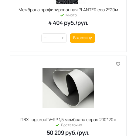
Мембрана профилированная PLANTER eco 2*20м
Много
4 404
руб.
/рул.
В корзину
ПВХ Logicroof V-RP 1,5 мембрана серая 2,10*20м
Достаточно
50 209
руб.
/рул.