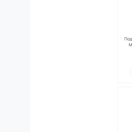
Под
М