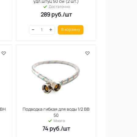
удл.штуц 50 см (2 шт.)
Достаточно
289
руб.
/шт
В корзину
 ВН
Подводка гибкая для воды 1/2 ВВ
50
Много
74
руб.
/шт