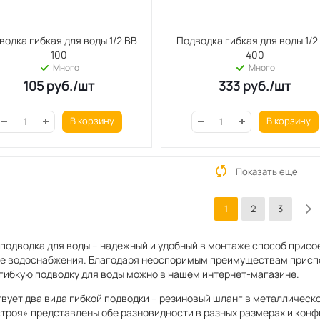
водка гибкая для воды 1/2 ВВ
Подводка гибкая для воды 1/2
100
400
Много
Много
105
руб.
/шт
333
руб.
/шт
В корзину
В корзину
Показать еще
1
2
3
 подводка для воды – надежный и удобный в монтаже способ присо
е водоснабжения. Благодаря неоспоримым преимуществам присп
 гибкую подводку для воды можно в нашем интернет-магазине.
вует два вида гибкой подводки – резиновый шланг в металлическо
троя» представлены обе разновидности в разных размерах и конф