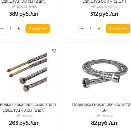
удл.штуц 100 см (2 шт.)
удл.штуц 60 см (2 шт.)
Достаточно
Достаточно
389
руб.
/шт
312
руб.
/шт
В корзину
В корзину
водка гибкая для смесителя
Подводка гибкая для воды 1/2
удл.штуц 40 см (2 шт.)
50
Много
Много
263
руб.
/шт
82
руб.
/шт