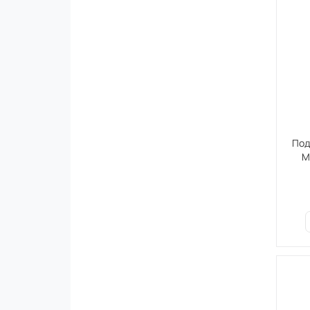
Под
М