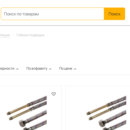
ation
иляция
-
Гибкая подводка
лярности
По алфавиту
По цене