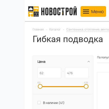
Toggle navig
Меню
Главная
-
Каталог
-
Сантехника, отопление, вент
Гибкая подводка
По попу
Цена
62
476
В наличии (
41
)