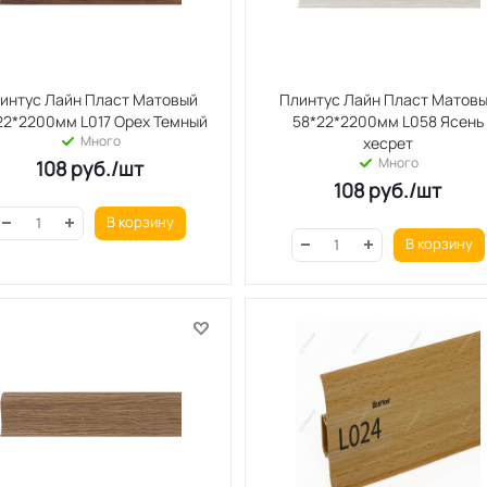
интус Лайн Пласт Матовый
Плинтус Лайн Пласт Матов
58*22*2200мм L017 Орех Темный
58*22*2200мм L058 Ясень
Много
хесрет
Много
108
руб.
/шт
108
руб.
/шт
В корзину
В корзину