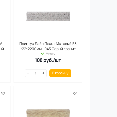
ый
Плинтус Лайн Пласт Матовый 58
ый
*22*2200мм L043 Серый гранит
Много
108
руб.
/шт
В корзину