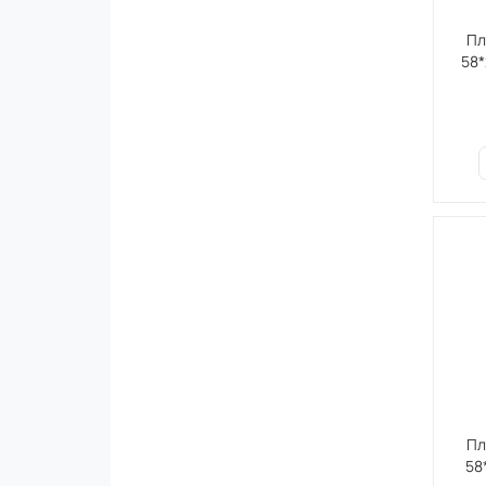
Пли
58*
Пл
58