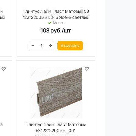
ый
Плинтус Лайн Пласт Матовый 58
лый
*22*2200мм L046 Ясень светлый
Много
108
руб.
/шт
В корзину
ый
Плинтус Лайн Пласт Матовый
58*22*2200мм L001