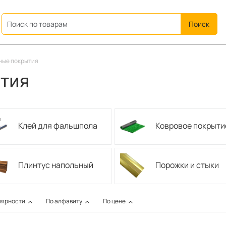
ation
ные покрытия
тия
Клей для фальшпола
Ковровое покрыти
Плинтус напольный
Порожки и стыки
лярности
По алфавиту
По цене