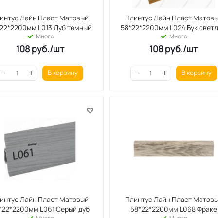
нтус Лайн Пласт Матовый
Плинтус Лайн Пласт Матов
22*2200мм L013 Дуб темный
58*22*2200мм L024 Бук свет
Много
Много
108
руб.
/шт
108
руб.
/шт
В корзину
В корзину
интус Лайн Пласт Матовый
Плинтус Лайн Пласт Матов
*22*2200мм L061 Серый дуб
58*22*2200мм L068 Фраке
Много
Много