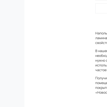
Наполь
ламина
свойст
В наше
необход
нужно 
исполь
частое
Получи
помеще
покрыт
«Новос