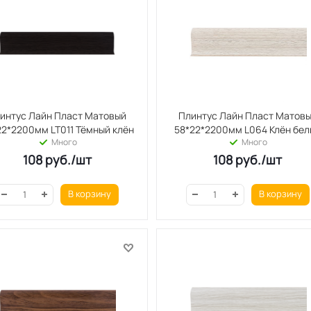
интус Лайн Пласт Матовый
Плинтус Лайн Пласт Матов
22*2200мм LT011 Тёмный клён
58*22*2200мм L064 Клён бел
Много
Много
108
руб.
/шт
108
руб.
/шт
В корзину
В корзину