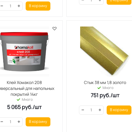
В корзину
Клей Хомакол 208
Стык 38 мм 1,8 золото
Много
иверсальный для напольных
покрытий 14кг
751
руб.
/шт
Много
5 065
руб.
/шт
В корзину
В корзину