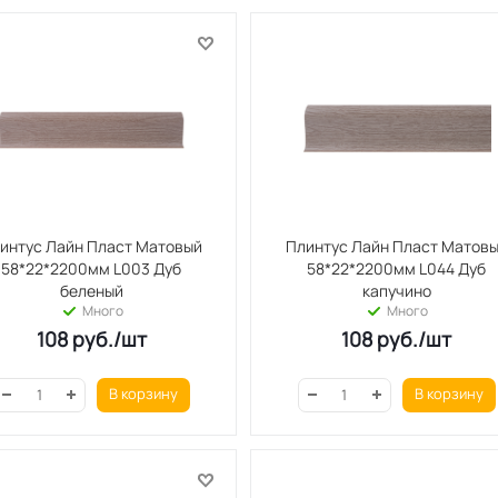
интус Лайн Пласт Матовый
Плинтус Лайн Пласт Матов
58*22*2200мм L003 Дуб
58*22*2200мм L044 Дуб
беленый
капучино
Много
Много
108
руб.
/шт
108
руб.
/шт
В корзину
В корзину