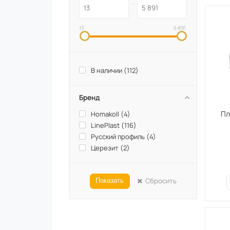
13
5 891
В наличии (
112
)
Бренд
Пл
Homakoll (
4
)
LinePlast (
116
)
Русский профиль (
4
)
Церезит (
2
)
Сбросить
Показать