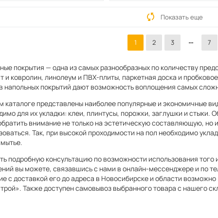
Показать еще
1
2
3
7
ные покрытия — одна из самых разнообразных по количеству предс
т и ковролин, линолеум и ПВХ-плиты, паркетная доска и пробково
в напольных покрытий дают возможность воплощения самых сложны
м каталоге представлены наиболее популярные и экономичные виды
имо для их укладки: клеи, плинтусы, порожки, заглушки и стыки. 
обратить внимание не только на эстетическую составляющую, но и 
зоваться. Так, при высокой проходимости на пол необходимо укл
 мытье.
ть подробную консультацию по возможности использования того и
ний вы можете, связавшись с нами в онлайн-мессенджере и по те
ие с доставкой его до адреса в Новосибирске и области возможно
трой». Также доступен самовывоз выбранного товара с нашего ск