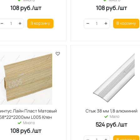
108
руб.
/шт
108
руб.
/шт
В корзину
В корзину
интус Лайн Пласт Матовый
Стык 38 мм 1,8 алюминий
Мало
58*22*2200мм L005 Клен
Много
524
руб.
/шт
108
руб.
/шт
В корзину