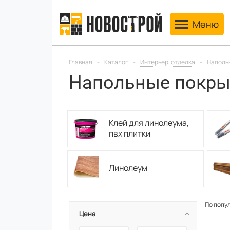
Toggle navig
Меню
Главная
-
Каталог
-
Интерьер, отделка
-
Наполь
Напольные покры
Клей для линолеума,
пвх плитки
Линолеум
По попу
Цена