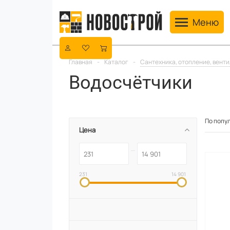
Toggle navig
Меню
Главная
-
Каталог
-
Сантехника, отопление, вент
Водосчётчики
По попу
Цена
231
14 901