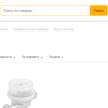
ation
иляция
-
Измерительные приборы
-
Водосчётчики
лярности
По алфавиту
По цене