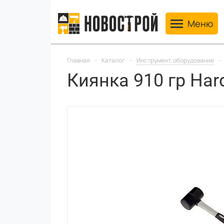
Toggle navig
Меню
Главная
-
Каталог
-
Инструмент, оборудование
-
Киянка 910 гр Har