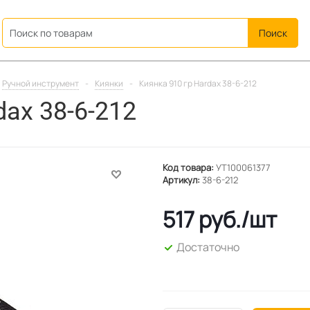
ation
Ручной инструмент
-
Киянки
-
Киянка 910 гр Hardax 38-6-212
dax 38-6-212
Код товара:
УТ100061377
Артикул:
38-6-212
517
руб.
/шт
Достаточно