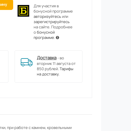
зину
Для участия в
бонусной программе
авторизуйтесь
или
зарегистрируйтесь
на сайте. Подробнее
о
бонусной
программе
.
Доставка
- во
вторник 11 августа от
850 рублей.
Тарифы
на доставку.
тки, при работе с камнем, кровельными