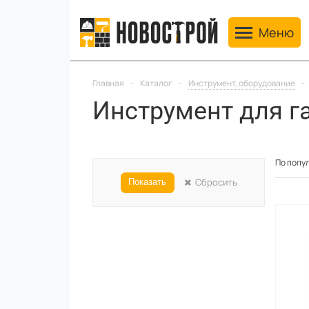
Toggle navig
Меню
Главная
-
Каталог
-
Инструмент, оборудование
-
Инструмент для г
По попу
Сбросить
Показать