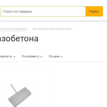
ation
Ручной инструмент
-
Инструмент для газобетона
азобетона
лярности
По алфавиту
По цене