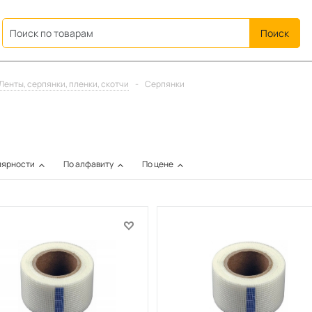
ation
Ленты, серпянки, пленки, скотчи
-
Серпянки
лярности
По алфавиту
По цене