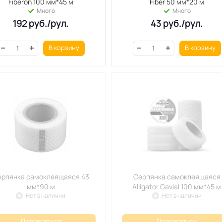
Fiberon 100 мм*45 м
Fiber 50 мм*20 м
Много
Много
192
руб.
/рул.
43
руб.
/рул.
В корзину
В корзину
ерпянка самоклеящаяся 43
Серпянка самоклеящаяся
мм*90 м
Alligator Gavial 100 мм*45 м
Нет в наличии
Нет в наличии
Подписаться
Подписаться