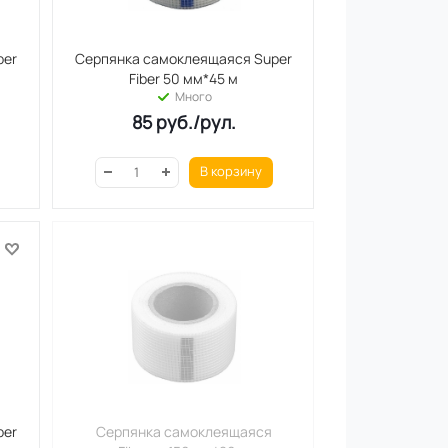
per
Серпянка самоклеящаяся Super
Fiber 50 мм*45 м
Много
85
руб.
/рул.
В корзину
per
Серпянка самоклеящаяся