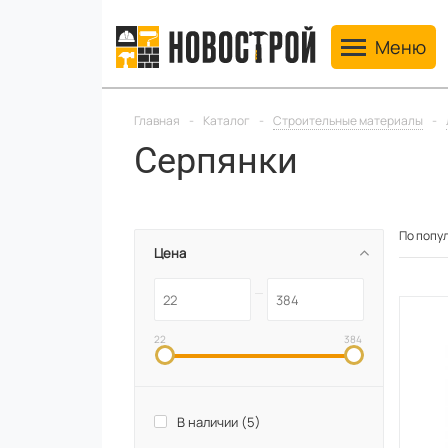
Toggle navig
Меню
Главная
-
Каталог
-
Строительные материалы
-
Серпянки
По попу
Цена
22
384
В наличии (
5
)