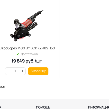
Штроборез 1400 Вт DCK KZR02-150
Достаточно
19 849
руб.
/шт
В корзину
ься
Я
ПОМОЩЬ
ИНФОРМАЦИ