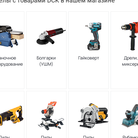
елы с товарами DCK в нашем магазине
аночное
Болгарки
Гайковерт
Дрели
орудование
(УШМ)
миксер
Пилы
Пилы
Пилы
Рубанк