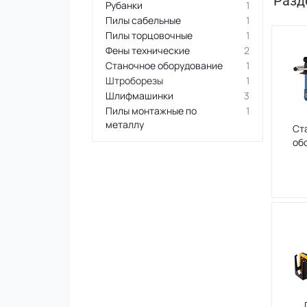
Разд
Рубанки
1
Пилы сабельные
1
Пилы торцовочные
1
Фены технические
2
Станочное оборудование
1
Штроборезы
1
Шлифмашинки
3
Пилы монтажные по
1
металлу
Ст
об