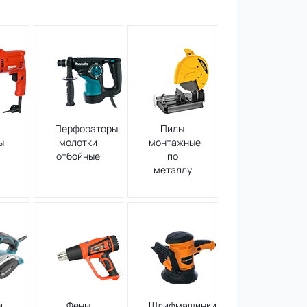
,
Перфораторы,
Пилы
ы
молотки
монтажные
отбойные
по
металлу
и
Фены
Шлифмашинки