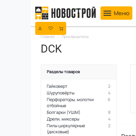
Toggle navig
Меню
Главная
-
Производители
DCK
Разделы товаров
Гайковерт
2
Шуруповёрты
4
Перфораторы, молотки
6
отбойные
Болгарки (УШМ)
8
Дрели, миксеры
4
Пилы циркулярные
2
(дисковые)