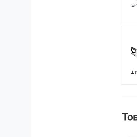
са
Шт
То