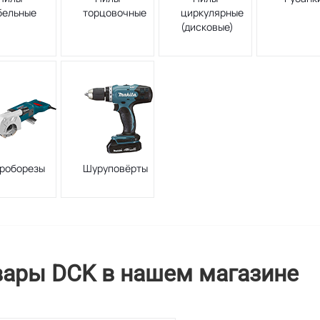
бельные
торцовочные
циркулярные
(дисковые)
роборезы
Шуруповёрты
вары DCK в нашем магазине