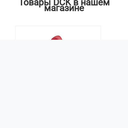
Товары DCK в нашем
магазине
Пила дисковая 1500 Вт DCK KMY03-185
Мало
12 898
руб.
/шт
В корзину