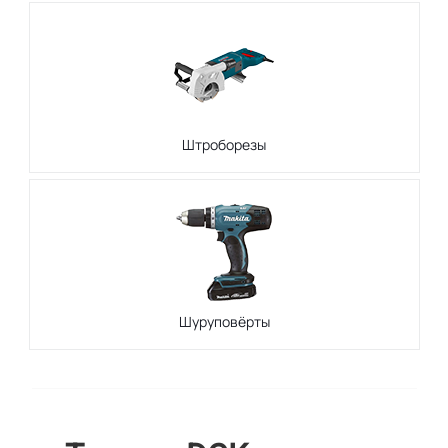
Штроборезы
Шуруповёрты