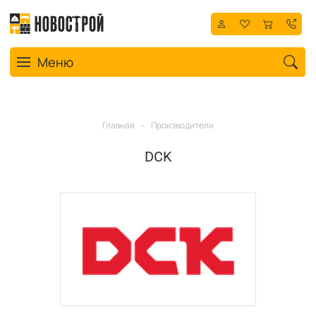
Toggle navigation
Меню
Главная
-
Производители
DCK