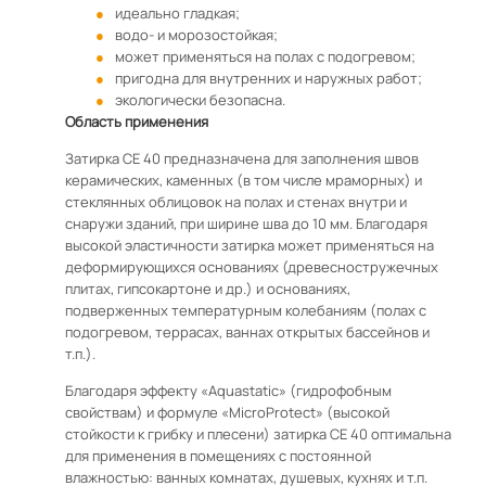
идеально гладкая;
водо- и морозостойкая;
может применяться на полах с подогревом;
пригодна для внутренних и наружных работ;
экологически безопасна.
Область применения
Затирка CE 40 предназначена для заполнения швов
керамических, каменных (в том числе мраморных) и
стеклянных облицовок на полах и стенах внутри и
снаружи зданий, при ширине шва до 10 мм. Благодаря
высокой эластичности затирка может применяться на
деформирующихся основаниях (древесностружечных
плитах, гипсокартоне и др.) и основаниях,
подверженных температурным колебаниям (полах с
подогревом, террасах, ваннах открытых бассейнов и
т.п.).
Благодаря эффекту «Aquastatic» (гидрофобным
свойствам) и формуле «MicroProtect» (высокой
стойкости к грибку и плесени) затирка CE 40 оптимальна
для применения в помещениях с постоянной
влажностью: ванных комнатах, душевых, кухнях и т.п.