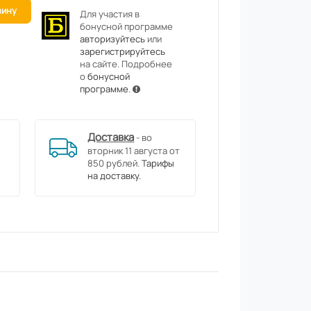
зину
Для участия в
бонусной программе
авторизуйтесь
или
зарегистрируйтесь
на сайте. Подробнее
о
бонусной
программе
.
Доставка
- во
вторник 11 августа от
850 рублей.
Тарифы
на доставку.