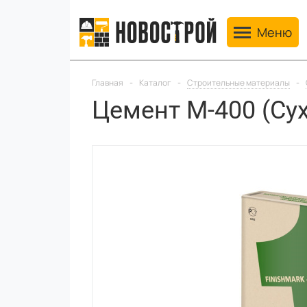
Toggle navig
Меню
Главная
-
Каталог
-
Строительные материалы
-
Цемент М-400 (Сух