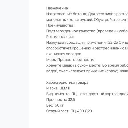
Назначение:
Изготовление бетона; Для всех видов раств
монолитных конструкций; Обустройство фун
Преимущества:
Подтвержденное качество (проведены лабор
Рекомендации:
Наилучшая среда для применения 22-25 С и в
способствует крошению и растрескиванию ма
окончания холодов.
Меры Предосторожности:
Храните мешки в сухом месте; Во время рабо
водой, смесь следует применить сразу; Защи
Характеристики товара:
Марка: ЦЕМ II
Вид цемента: ПЦ – стандартный портландце
Прочность: 32,5
Вес: 50 кг
Старый гост: ПЦ-400 Д20