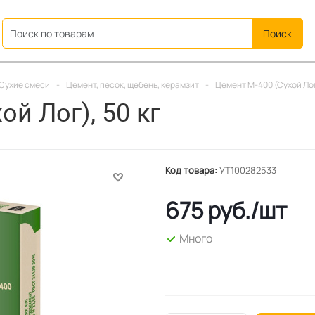
ation
Сухие смеси
-
Цемент, песок, щебень, керамзит
-
Цемент М-400 (Сухой Лог)
ой Лог), 50 кг
Код товара:
УТ100282533
675
руб.
/шт
Много