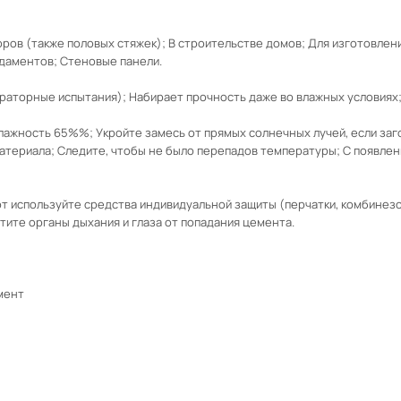
оров (также половых стяжек); В строительстве домов; Для изготовле
даментов; Стеновые панели.
аторные испытания); Набирает прочность даже во влажных условиях; 
лажность 65%%; Укройте замесь от прямых солнечных лучей, если заго
териала; Следите, чтобы не было перепадов температуры; С появлен
т используйте средства индивидуальной защиты (перчатки, комбинезо
тите органы дыхания и глаза от попадания цемента.
мент