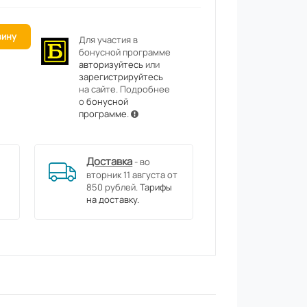
зину
Для участия в
бонусной программе
авторизуйтесь
или
зарегистрируйтесь
на сайте. Подробнее
о
бонусной
программе
.
Доставка
- во
вторник 11 августа от
850 рублей.
Тарифы
на доставку.