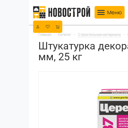
Toggle navig
Меню
Главная
-
Каталог
-
Строительные материалы
-
Штукатурка декор
мм, 25 кг