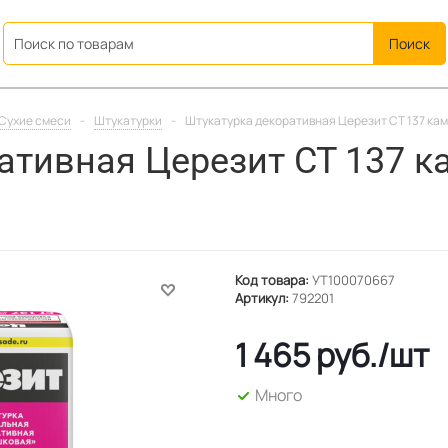
ation
Сухие смеси
-
Штукатурки
-
Штукатурка декоративная Церезит СТ 137 каме
ативная Церезит СТ 137 к
Код товара:
УТ100070667
Артикул:
792201
1 465
руб.
/шт
Много