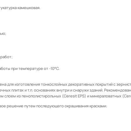
тукатурка камешковая.
ью;
 работ;
аботы при температуре от -10°C.
ена для изготовления тонкослойных декоративных покрытий с зернист
ечных плитах и т.п. основаниях внутри и снаружи зданий. Рекомендов
 слоем из пенополистирольных (Ceresit EPS) и минераловатных (Cere
вое решение путем последующего окрашивания красками.