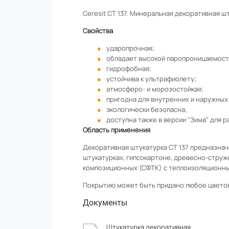
Ceresit CT 137. Минеральная декоративная ш
Свойства
ударопрочная;
обладает высокой паропроницаемост
гидрофобная;
устойчива к ультрафиолету;
атмосферо- и морозостойкая;
пригодна для внутренних и наружных
экологически безопасна;
доступна также в версии "Зима" для р
Область применения
Декоративная штукатурка CT 137 предназнач
штукатурках, гипсокартоне, древесно-струж
композиционных (СФТК) с теплоизоляционным
Покрытию может быть придано любое цвето
Документы
Штукатурка декоративная