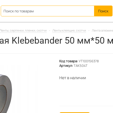
ation
Ленты, серпянки, пленки, скотчи
-
Ленты клеящие, скотчи
-
Лента алюмини
я Klebebander 50 мм*50 м
Код товара:
УТ100156378
Артикул:
TAK504T
Нет в наличии