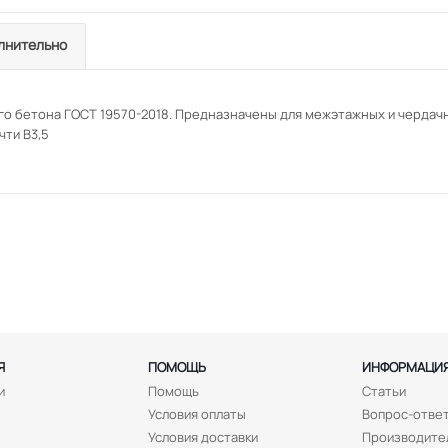
лнительно
го бетона ГОСТ 19570-2018. Предназначены для межэтажных и чердач
чти В3,5
Я
ПОМОЩЬ
ИНФОРМАЦИ
и
Помощь
Статьи
Условия оплаты
Вопрос-отве
Условия доставки
Производите