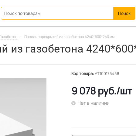
ation
Газобетон
-
Панель перекрытий из газобетона 4240*600*240 мм
й из газобетона 4240*600
Код товара:
УТ100175458
9 078
руб.
/шт
Нет в наличии