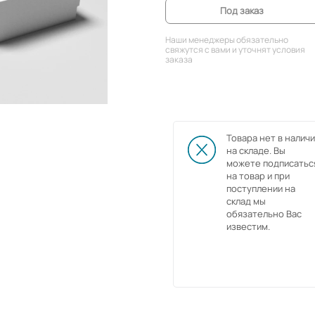
Под заказ
Наши менеджеры обязательно
свяжутся с вами и уточнят условия
заказа
Товара нет в наличи
на складе. Вы
можете подписатьс
на товар и при
поступлении на
склад мы
обязательно Вас
известим.