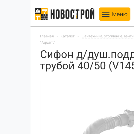
Toggle navig
Меню
Главная
-
Каталог
-
Сантехника, отопление, вент
"Aquant"
Сифон д/душ.поддо
трубой 40/50 (V145