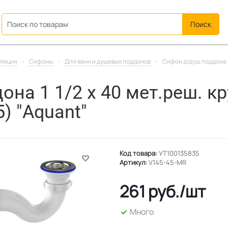
ation
иляция
-
Сифоны
-
Для ванн и душевых поддонов
-
Сифон д/душ.поддона 1 
на 1 1/2 х 40 мет.реш. кр
) "Aquant"
Код товара:
УТ100135835
Артикул:
V145-45-MR
261
руб.
/шт
Много