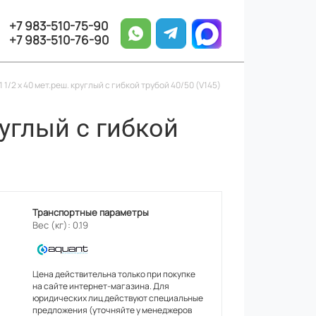
+7 983-510-75-90
+7 983-510-76-90
1/2 х 40 мет.реш. круглый с гибкой трубой 40/50 (V145)
углый с гибкой
Транспортные параметры
Вес (кг): 0.19
Цена действительна только при покупке
на сайте интернет-магазина. Для
юридических лиц действуют специальные
предложения (уточняйте у менеджеров