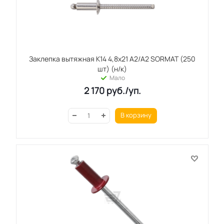
Заклепка вытяжная K14 4,8x21 А2/А2 SORMAT (250
шт) (н/к)
Мало
2 170
руб.
/уп.
В корзину