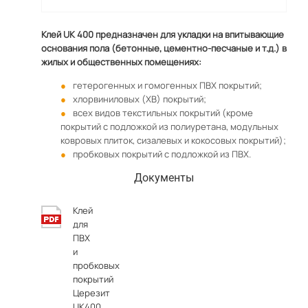
Клей UK 400 предназначен для укладки на впитывающие
основания пола (бетонные, цементно-песчаные и т.д.) в
жилых и общественных помещениях:
гетерогенных и гомогенных ПВХ покрытий;
хлорвиниловых (ХВ) покрытий;
всех видов текстильных покрытий (кроме
покрытий с подложкой из полиуретана, модульных
ковровых плиток, сизалевых и кокосовых покрытий);
пробковых покрытий с подложкой из ПВХ.
Документы
Клей
для
ПВХ
и
пробковых
покрытий
Церезит
UK400