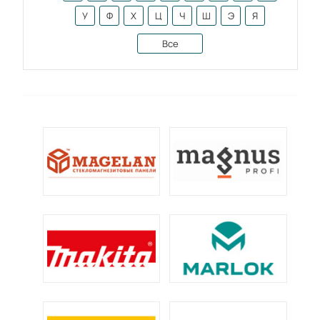
У
Ф
Х
Ц
Ч
Ш
Э
Я
Все