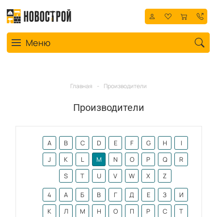
Toggle navigation
Меню
Главная
-
Производители
Производители
A
B
C
D
E
F
G
H
I
J
K
L
M
N
O
P
Q
R
S
T
U
V
W
X
Z
4
А
Б
В
Г
Д
Е
З
И
К
Л
М
Н
О
П
Р
С
Т