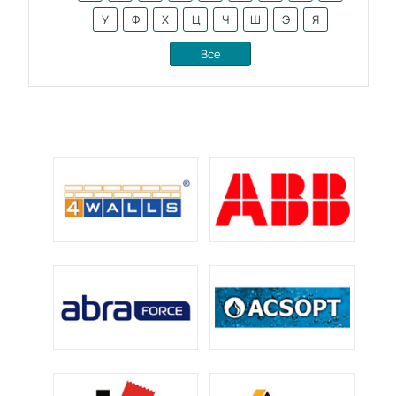
У
Ф
Х
Ц
Ч
Ш
Э
Я
Все