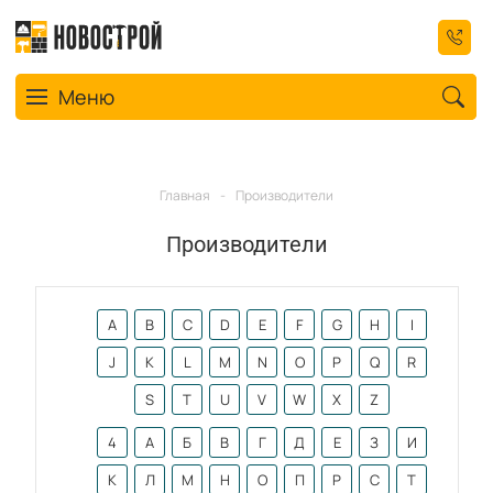
Toggle navigation
Меню
Главная
-
Производители
Производители
A
B
C
D
E
F
G
H
I
J
K
L
M
N
O
P
Q
R
S
T
U
V
W
X
Z
4
А
Б
В
Г
Д
Е
З
И
К
Л
М
Н
О
П
Р
С
Т