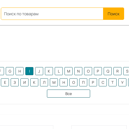
ation
F
G
H
I
J
K
L
M
N
O
P
Q
R
S
Е
З
И
К
Л
М
Н
О
П
Р
С
Т
У
Все