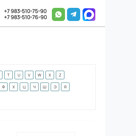
+7 983-510-75-90
+7 983-510-76-90
T
U
V
W
X
Z
Ф
Х
Ц
Ч
Ш
Э
Я