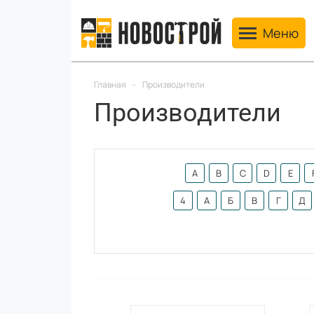
Toggle navig
Меню
Главная
-
Производители
Производители
A
B
C
D
E
4
А
Б
В
Г
Д