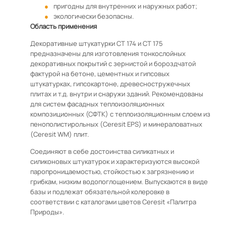
пригодны для внутренних и наружных работ;
экологически безопасны.
Область применения
Декоративные штукатурки CT 174 и CT 175
предназначены для изготовления тонкослойных
декоративных покрытий с зернистой и бороздчатой
фактурой на бетоне, цементных и гипсовых
штукатурках, гипсокартоне, древесностружечных
плитах и т.д. внутри и снаружи зданий. Рекомендованы
для систем фасадных теплоизоляционных
композиционных (СФТК) с теплоизоляционным слоем из
пенополистирольных (Ceresit EPS) и минераловатных
(Ceresit WM) плит.
Соединяют в себе достоинства силикатных и
силиконовых штукатурок и характеризуются высокой
паропроницаемостью, стойкостью к загрязнению и
грибкам, низким водопоглощением. Выпускаются в виде
базы и подлежат обязательной колеровке в
соответствии с каталогами цветов Ceresit «Палитра
Природы».