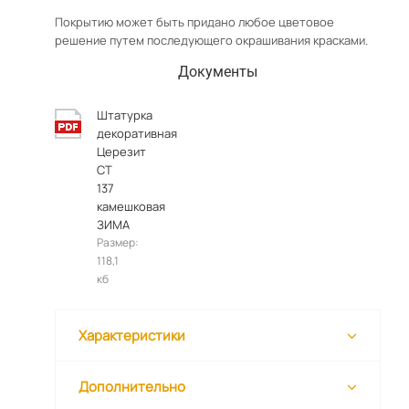
Покрытию может быть придано любое цветовое
решение путем последующего окрашивания красками.
Документы
Штатурка
декоративная
Церезит
СТ
137
камешковая
ЗИМА
Размер:
118,1
кб
Характеристики
Дополнительно