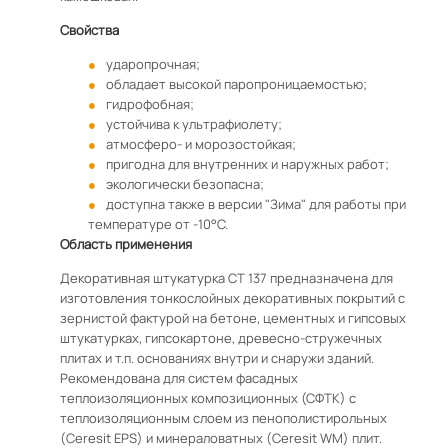
Свойства
ударопрочная;
обладает высокой паропроницаемостью;
гидрофобная;
устойчива к ультрафиолету;
атмосферо- и морозостойкая;
пригодна для внутренних и наружных работ;
экологически безопасна;
доступна также в версии "Зима" для работы при
температуре от -10°C.
Область применения
Декоративная штукатурка CT 137 предназначена для
изготовления тонкослойных декоративных покрытий с
зернистой фактурой на бетоне, цементных и гипсовых
штукатурках, гипсокартоне, древесно-стружечных
плитах и т.п. основаниях внутри и снаружи зданий.
Рекомендована для систем фасадных
теплоизоляционных композиционных (СФТК) с
теплоизоляционным слоем из пенополистирольных
(Ceresit EPS) и минераловатных (Ceresit WM) плит.