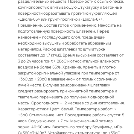
разделительных веществ. Поверхности с осыпью песка,
крупнопористую впитывающую штукатурку и бетонные
поверхности обрабатывать пропиткой укрепляющей
«Диола-65» или грунт-пропиткой «Диола-67».
Применение. Состав готов к применению. Наносить на
подготовленную поверхность шпателем. Перед
нанесением последующего слоя, предыдущий
необходимо высушить и обработать абразивным
материалом. Расход шпатлевки по штукатурке
составляет до 1,7 кг/м2. Время высыхания составляет от
3 до 24 часов при t + 20oС и относительной влажности
воздуха не более 65%. Хранение. Хранить в плотно
закрытой оригинальной упаковке при температуре от
+3oC до + 28oС в защищенном от прямых солнечных
лучей месте. В случае замораживания шпатлевку
следует разморозить при комнатной температуре и
тщательно перемешать до получения однородной
массы. Срок годности – 12 месяцев со дня изготовления.
Характеристики: Цвет: белый. Температура работ: >
+5oС. Отмеливание: нет. Последующие работы спустя: 5
чаов. Осадка конуса: < 7 см. Максимальный размер
зерна: 40-60 мкм. Вязкость по прибору Брукфильд, мПа-
С: 360е3-410е3. Устойчивость к темературе: до +35oС.