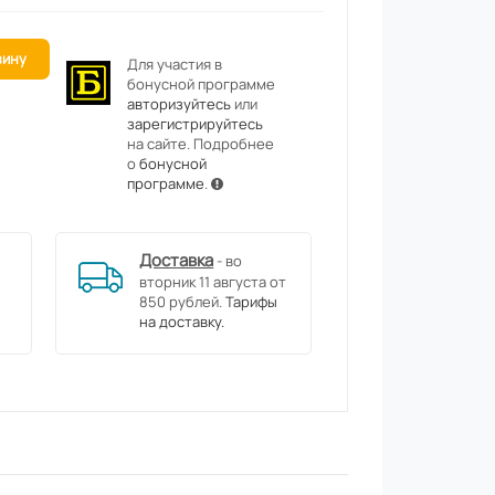
зину
Для участия в
бонусной программе
авторизуйтесь
или
зарегистрируйтесь
на сайте. Подробнее
о
бонусной
программе
.
Доставка
- во
вторник 11 августа от
850 рублей.
Тарифы
на доставку.