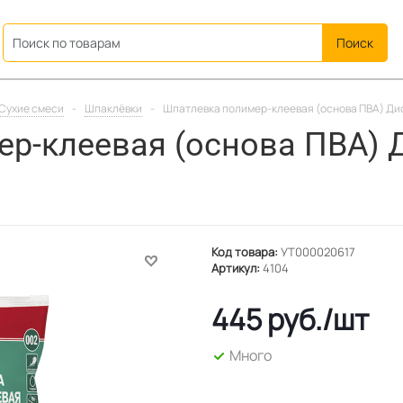
ation
Сухие смеси
-
Шпаклёвки
-
Шпатлевка полимер-клеевая (основа ПВА) Диол
р-клеевая (основа ПВА) Д
Код товара:
УТ000020617
Артикул:
4104
445
руб.
/шт
Много