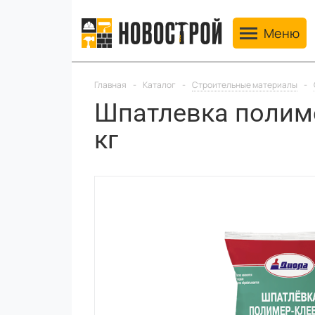
Toggle navig
Меню
Главная
-
Каталог
-
Строительные материалы
-
Шпатлевка полиме
кг