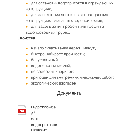
для остановки водопритоков в ограждающих
конструкциях;
для заполнения дефектов в ограждающих
конструкциях, вызванных водопритоками;
для заделывания пробоин или трещин в
водопроводных трубах.
Свойства
начало схватывания через 1 минуту;
быстро набирает прочность;
безусадочный;
водонепроницаемый;
не содержит хлоридов;
пригоден для внутренних и наружных работ;
экологически безопасен.
Документы
Гидропломба
д/
остн
водопритоков
ЦЕРЕЗИТ