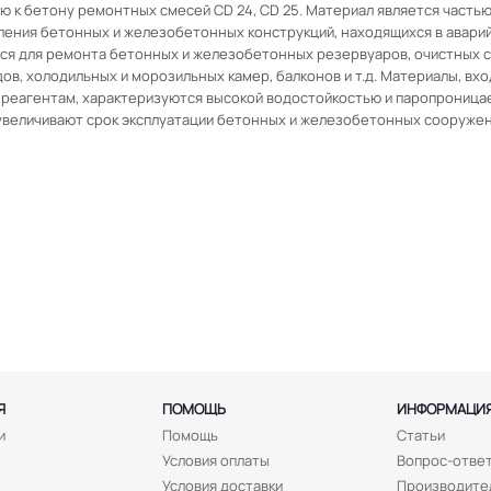
ю к бетону ремонтных смесей CD 24, CD 25. Материал является часть
ления бетонных и железобетонных конструкций, находящихся в авари
ся для ремонта бетонных и железобетонных резервуаров, очистных с
, холодильных и морозильных камер, балконов и т.д. Материалы, вход
реагентам, характеризуются высокой водостойкостью и паропроницае
увеличивают срок эксплуатации бетонных и железобетонных сооружен
Я
ПОМОЩЬ
ИНФОРМАЦИ
и
Помощь
Статьи
Условия оплаты
Вопрос-отве
Условия доставки
Производите