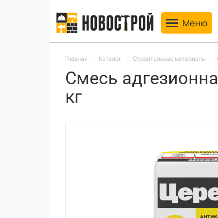
Toggle navig
Меню
Главная
-
Каталог
-
Строительные материалы
-
Смесь адгезионна
кг