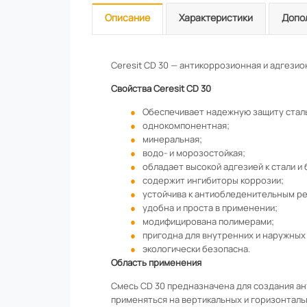
Описание
Характеристики
Допо
Ceresit CD 30 — антикоррозионная и адгезио
Свойства Ceresit CD 30
Обеспечивает надежную защиту стал
однокомпонентная;
минеральная;
водо- и морозостойкая;
обладает высокой адгезией к стали и 
содержит ингибиторы коррозии;
устойчива к антиобледенительным ре
удобна и проста в применении;
модифицирована полимерами;
пригодна для внутренних и наружных
экологически безопасна.
Область применения
Смесь CD 30 предназначена для создания а
применяться на вертикальных и горизонталь