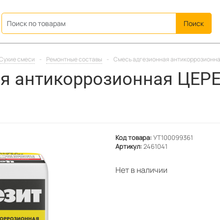
ation
Сухие смеси
-
Ремонтные составы
-
Смесь адгезионная антикоррозионная
я антикоррозионная ЦЕРЕЗ
Код товара:
УТ100099361
Артикул:
2461041
Нет в наличии