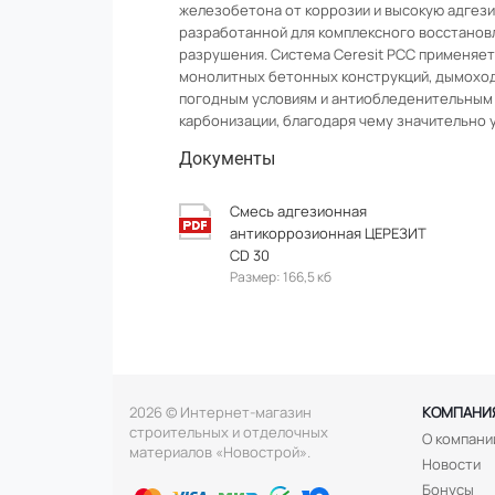
железобетона от коррозии и высокую адгези
разработанной для комплексного восстанов
разрушения. Система Ceresit PCC применяет
монолитных бетонных конструкций, дымоходов
погодным условиям и антиобледенительным 
карбонизации, благодаря чему значительно 
Документы
Смесь адгезионная
антикоррозионная ЦЕРЕЗИТ
CD 30
Размер: 166,5 кб
2026 © Интернет-магазин
КОМПАНИ
строительных и отделочных
О компани
материалов «Новострой».
Новости
Бонусы