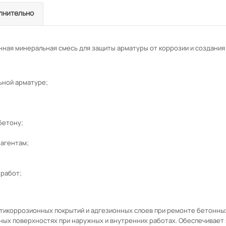
лнительно
нная минеральная смесь для защиты арматуры от коррозии и создания 
ьной арматуре;
бетону;
агентам;
 работ;
нтикоррозионных покрытий и адгезионных слоев при ремонте бетонны
ных поверхностях при наружных и внутренних работах. Обеспечивает