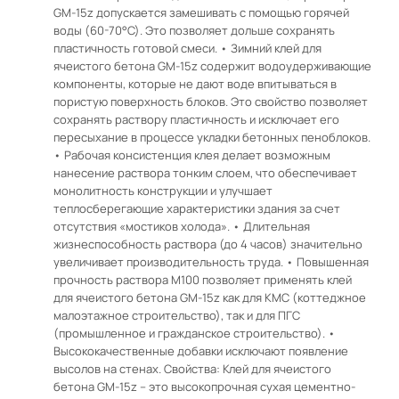
GM-15z допускается замешивать с помощью горячей
воды (60-70°С). Это позволяет дольше сохранять
пластичность готовой смеси. • Зимний клей для
ячеистого бетона GM-15z содержит водоудерживающие
компоненты, которые не дают воде впитываться в
пористую поверхность блоков. Это свойство позволяет
сохранять раствору пластичность и исключает его
пересыхание в процессе укладки бетонных пеноблоков.
• Рабочая консистенция клея делает возможным
нанесение раствора тонким слоем, что обеспечивает
монолитность конструкции и улучшает
теплосберегающие характеристики здания за счет
отсутствия «мостиков холода». • Длительная
жизнеспособность раствора (до 4 часов) значительно
увеличивает производительность труда. • Повышенная
прочность раствора М100 позволяет применять клей
для ячеистого бетона GM-15z как для КМС (коттеджное
малоэтажное строительство), так и для ПГС
(промышленное и гражданское строительство). •
Высококачественные добавки исключают появление
высолов на стенах. Свойства: Клей для ячеистого
бетона GM-15z – это высокопрочная сухая цементно-