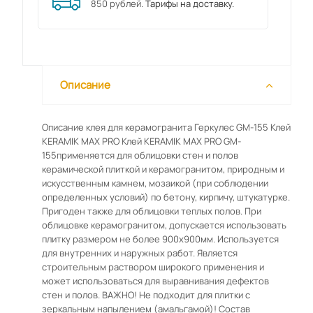
850 рублей.
Тарифы на доставку.
Описание
Описание клея для керамогранита Геркулес GM-155 Клей
KERAMIK MAX PRO Клей KERAMIK MAX PRO GM-
155применяется для облицовки стен и полов
керамической плиткой и керамогранитом, природным и
искусственным камнем, мозаикой (при соблюдении
определенных условий) по бетону, кирпичу, штукатурке.
Пригоден также для облицовки теплых полов. При
облицовке керамогранитом, допускается использовать
плитку размером не более 900х900мм. Используется
для внутренних и наружных работ. Является
строительным раствором широкого применения и
может использоваться для выравнивания дефектов
стен и полов. ВАЖНО! Не подходит для плитки с
зеркальным напылением (амальгамой)! Состав