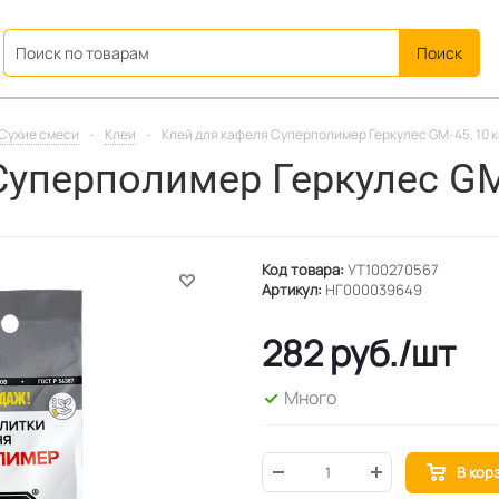
ation
Сухие смеси
-
Клеи
-
Клей для кафеля Суперполимер Геркулес GM-45, 10 к
уперполимер Геркулес GM-
Код товара:
УТ100270567
Артикул:
НГ000039649
282
руб.
/шт
Много
В кор