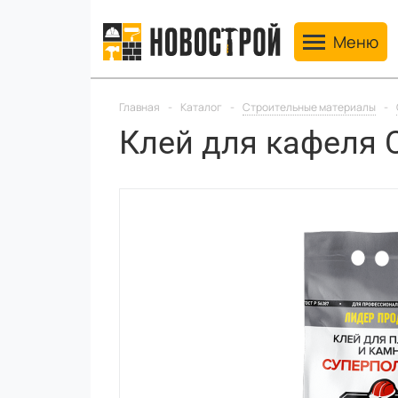
Toggle navig
Меню
Главная
-
Каталог
-
Строительные материалы
-
Клей для кафеля С