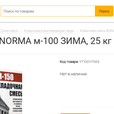
ation
Сухие смеси
-
Кладочные и монтажные растворы
-
Кладочная смесь NORMA
NORMA м-100 ЗИМА, 25 кг
Код товара:
УТ100117569
Нет в наличии