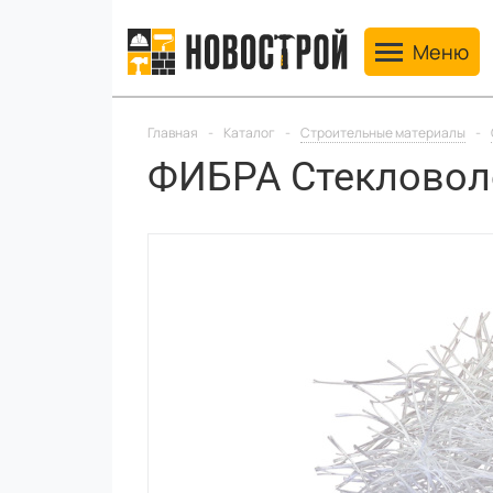
Toggle navig
Меню
Главная
-
Каталог
-
Строительные материалы
-
ФИБРА Стекловоло