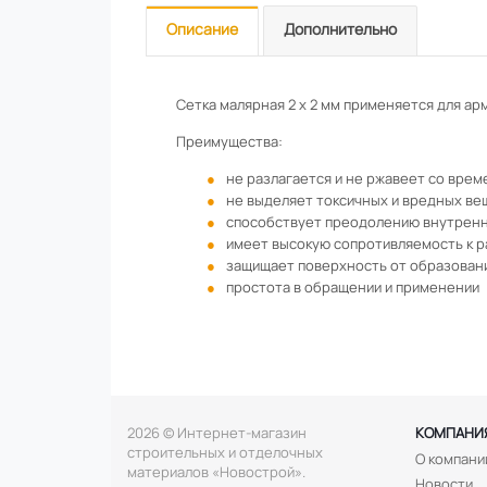
Описание
Дополнительно
Сетка малярная 2 х 2 мм применяется для ар
Преимущества:
не разлагается и не ржавеет со вре
не выделяет токсичных и вредных ве
способствует преодолению внутренн
имеет высокую сопротивляемость к р
защищает поверхность от образован
простота в обращении и применении
2026 © Интернет-магазин
КОМПАНИ
строительных и отделочных
О компани
материалов «Новострой».
Новости