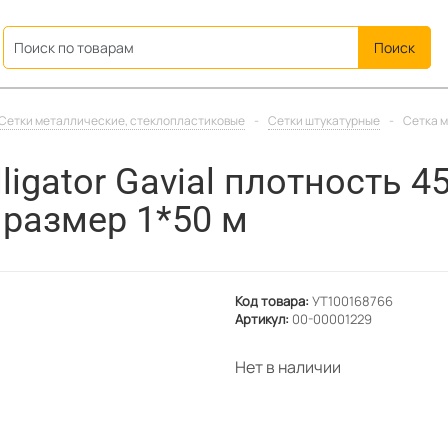
ation
Сетки металлические, стеклопластиковые
-
Сетки штукатурные
-
Сетка м
igator Gavial плотность 45
, размер 1*50 м
Код товара:
УТ100168766
Артикул:
00-00001229
Нет в наличии