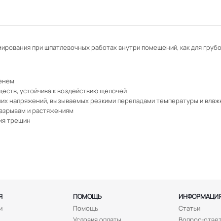
мирования при шпатлевочных работах внутри помещений, как для грубой
менем
ществ, устойчива к воздействию щелочей
их напряжений, вызываемых резкими перепадами температуры и влаж
азрывам и растяжениям
ия трещин
Я
ПОМОЩЬ
ИНФОРМАЦИ
и
Помощь
Статьи
Условия оплаты
Вопрос-отве