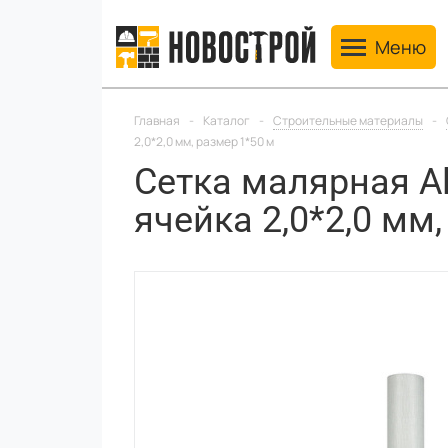
Toggle navig
Меню
Главная
-
Каталог
-
Строительные материалы
-
2,0*2,0 мм, размер 1*50 м
Сетка малярная All
ячейка 2,0*2,0 мм