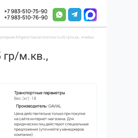
+7 983-510-75-90
+7 983-510-76-90
алярная Alligator Gavial плотность 45 гр/м.кв., ячейка
 гр/м.кв.,
Транспортные параметры
Вес (кг): 1.8
Производитель:
GAVIAL
Цена действительна только при покупке
на сайте интернет-магазина. Для
юридических лиц действуют специальные
предложения (уточняйте у менеджеров
компании).