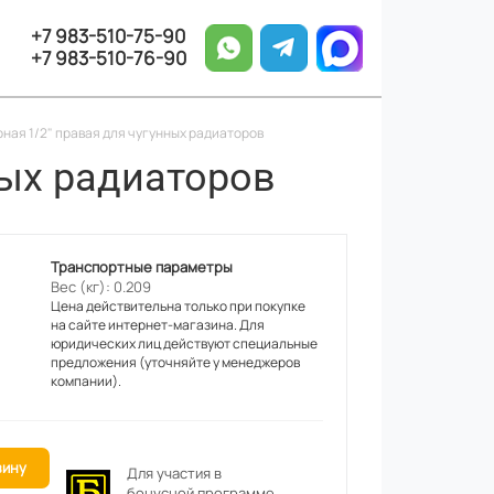
+7 983-510-75-90
+7 983-510-76-90
ная 1/2" правая для чугунных радиаторов
ных радиаторов
Транспортные параметры
Вес (кг): 0.209
Цена действительна только при покупке
на сайте интернет-магазина. Для
юридических лиц действуют специальные
предложения (уточняйте у менеджеров
компании).
зину
Для участия в
бонусной программе