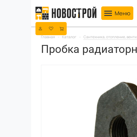
Toggle navig
Меню
Главная
-
Каталог
-
Сантехника, отопление, вент
Пробка радиаторн