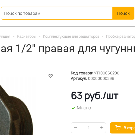
ation
иляция
-
Радиаторы
-
Комплектующие для радиаторов
-
Пробка радиатор
ая 1/2" правая для чугун
Код товара:
УТ100050200
Артикул:
00000000296
63
руб.
/шт
Много
В кор