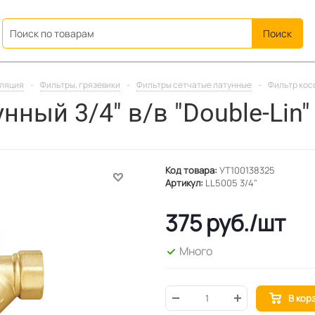
ation
иляция
-
Фильтры, грязевики
-
Фильтры сетчатые латунные
-
Фильтр косо
ный 3/4" в/в "Double-Lin"
Код товара:
УТ100138325
Артикул:
LL5005 3/4"
375
руб.
/шт
Много
В кор