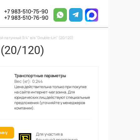
+7 983-510-75-90
+7 983-510-76-90
й латунный 3/4" в/в "Double-Lin" (20/120)
 (20/120)
Транспортные параметры
Вес (кг): 0.244
Цена действительна только при покупке
на сайте интернет-магазина. Для
юридических лиц действуют специальные
предложения (уточняйте у менеджеров
компании).
зину
Для участия в
бонусной программе