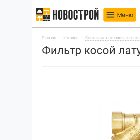
Toggle navig
Меню
Главная
-
Каталог
-
Сантехника, отопление, вент
Фильтр косой латун