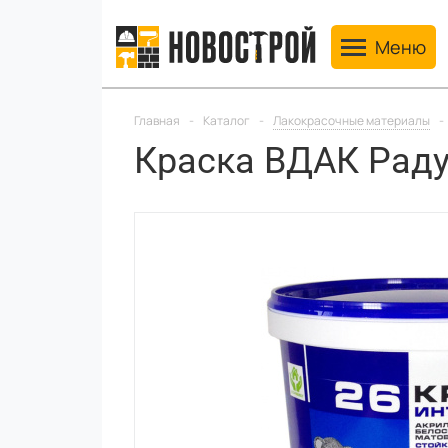
Toggle navig
Меню
Главная
-
Каталог
-
Лакокрасочные материалы
-
Краска ВДАК Раду