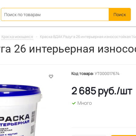
ation
Краска моющаяся
-
Краска ВДАК Радуга 26 интерьерная износостойкая 14
га 26 интерьерная износо
Код товара:
УТ000017674
2 685
руб.
/шт
Много