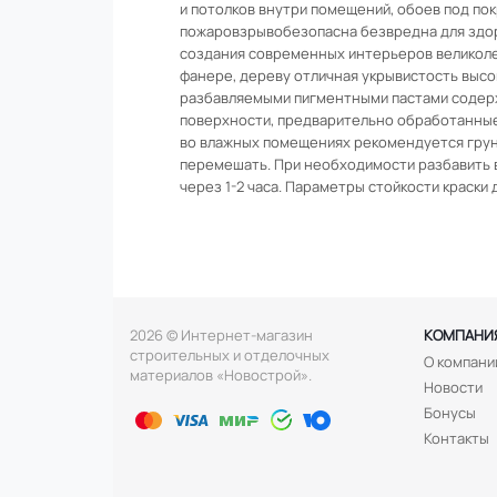
и потолков внутри помещений, обоев под пок
пожаровзрывобезопасна безвредна для здор
создания современных интерьеров великолепн
фанере, дереву отличная укрывистость выс
разбавляемыми пигментными пастами содержи
поверхности, предварительно обработанные 
во влажных помещениях рекомендуется грун
перемешать. При необходимости разбавить в
через 1-2 часа. Параметры стойкости краски
2026 © Интернет-магазин
КОМПАНИ
строительных и отделочных
О компани
материалов «Новострой».
Новости
Бонусы
Контакты