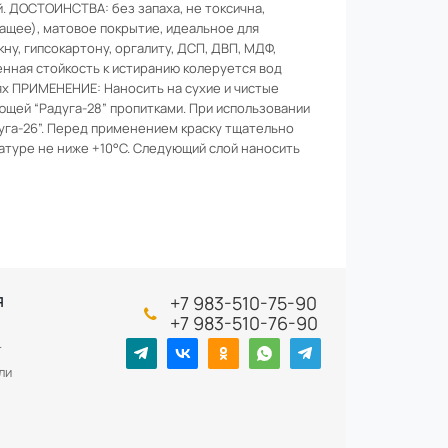
. ДОСТОИНСТВА: без запаха, не токсична,
щее), матовое покрытие, идеальное для
у, гипсокартону, оргалиту, ДСП, ДВП, МДФ,
нная стойкость к истиранию колеруется вод
х ПРИМЕНЕНИЕ: Наносить на сухие и чистые
ющей “Радуга-28” пропитками. При использовании
га-26”. Перед применением краску тщательно
атуре не ниже +10°С. Следующий слой наносить
+7 983-510-75-90
Я
+7 983-510-76-90
т
ли