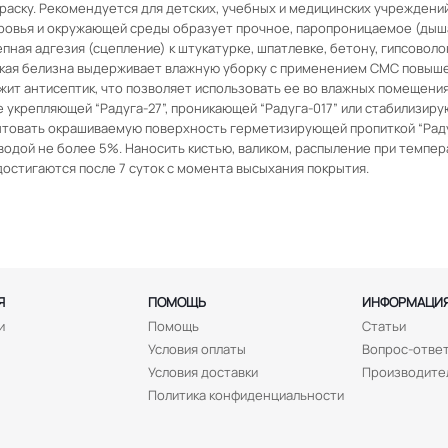
раску. Рекомендуется для детских, учебных и медицинских учреждений
овья и окружающей среды образует прочное, паропроницаемое (дыша
ая адгезия (сцепление) к штукатурке, шпатлевке, бетону, гипсоволокн
окая белизна выдерживает влажную уборку с применением СМС повыше
т антисептик, что позволяет использовать ее во влажных помещения
укрепляющей “Радуга-27”, проникающей “Радуга-017” или стабилизиру
товать окрашиваемую поверхность герметизирующей пропиткой “Раду
одой не более 5%. Наносить кистью, валиком, распыление при темпер
 достигаются после 7 суток с момента высыхания покрытия.
Я
ПОМОЩЬ
ИНФОРМАЦИ
и
Помощь
Статьи
Условия оплаты
Вопрос-отве
Условия доставки
Производите
Политика конфиденциальности