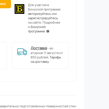
зину
Для участия в
бонусной программе
авторизуйтесь
или
зарегистрируйтесь
на сайте. Подробнее
о
бонусной
программе
.
Доставка
- во
вторник 11 августа от
850 рублей.
Тарифы
на доставку.
едварительно подготовленных поверхностей стен