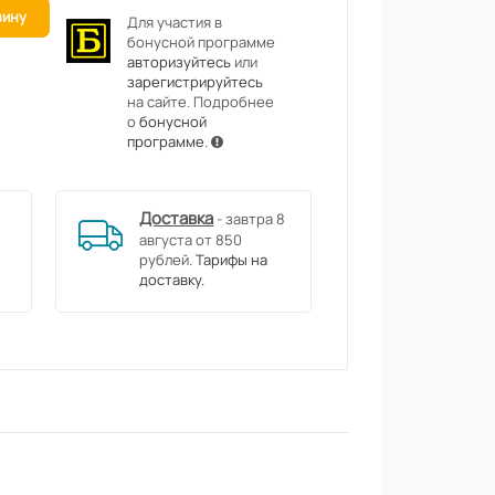
зину
Для участия в
бонусной программе
авторизуйтесь
или
зарегистрируйтесь
на сайте. Подробнее
о
бонусной
программе
.
Доставка
- завтра 8
августа от 850
рублей.
Тарифы на
доставку.