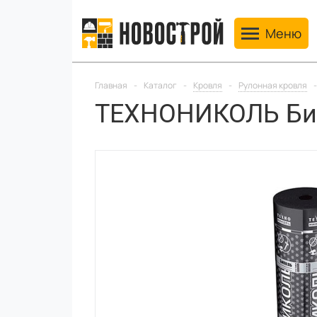
Toggle navig
Меню
Главная
-
Каталог
-
Кровля
-
Рулонная кровля
-
ТЕХНОНИКОЛЬ Бип