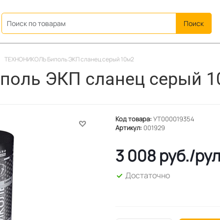
ation
ТЕХНОНИКОЛЬ Биполь ЭКП сланец серый 10м2
оль ЭКП сланец серый 1
Код товара:
УТ000019354
Артикул:
001929
3 008
руб.
/рул
Достаточно