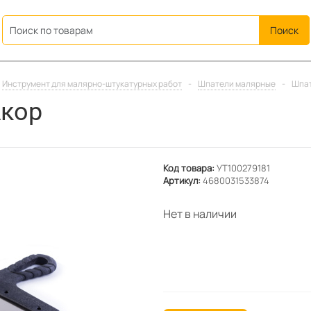
ation
Инструмент для малярно-штукатурных работ
-
Шпатели малярные
-
Шпат
Акор
Код товара:
УТ100279181
Артикул:
4680031533874
Нет в наличии