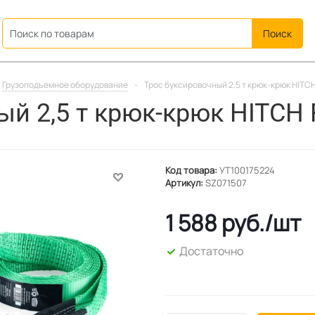
ation
Грузоподъемное оборудование
-
Трос буксировочный 2,5 т крюк-крюк HIT
ый 2,5 т крюк-крюк HITCH
Код товара:
УТ100175224
Артикул:
SZ071507
1 588
руб.
/шт
Достаточно