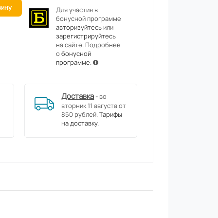
зину
Для участия в
бонусной программе
авторизуйтесь
или
зарегистрируйтесь
на сайте. Подробнее
о
бонусной
программе
.
Доставка
- во
вторник 11 августа от
850 рублей.
Тарифы
на доставку.