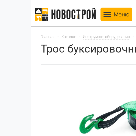
Toggle navig
Меню
Главная
-
Каталог
-
Инструмент, оборудование
-
Трос буксировочн