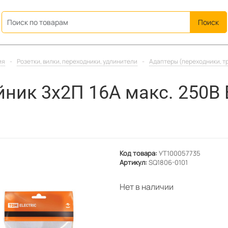
ation
ия
-
Розетки, вилки, переходники, удлинители
-
Адаптеры (переходники, т
ник 3х2П 16А макс. 250B 
Код товара:
УТ100057735
Артикул:
SQ1806-0101
Нет в наличии