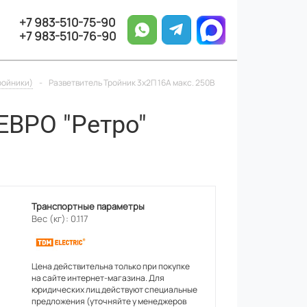
+7 983-510-75-90
+7 983-510-76-90
ройники)
-
Разветвитель Тройник 3х2П 16А макс. 250B
ЕВРО "Ретро"
Транспортные параметры
Вес (кг): 0.117
Цена действительна только при покупке
на сайте интернет-магазина. Для
юридических лиц действуют специальные
предложения (уточняйте у менеджеров