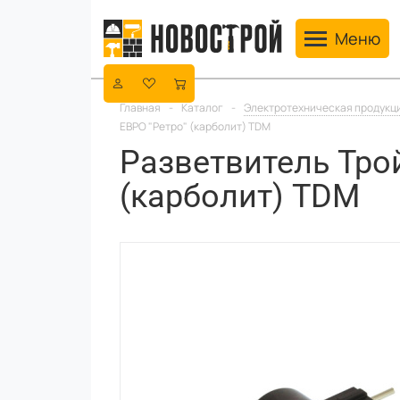
Toggle navig
Меню
Главная
-
Каталог
-
Электротехническая продукц
ЕВРО "Ретро" (карболит) TDM
Разветвитель Трой
(карболит) TDM