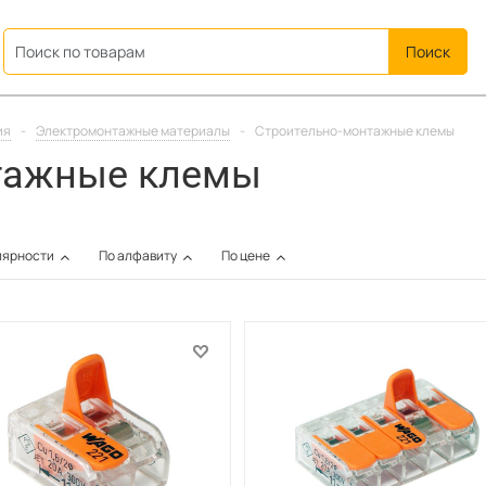
ation
ия
-
Электромонтажные материалы
-
Строительно-монтажные клемы
тажные клемы
лярности
По алфавиту
По цене