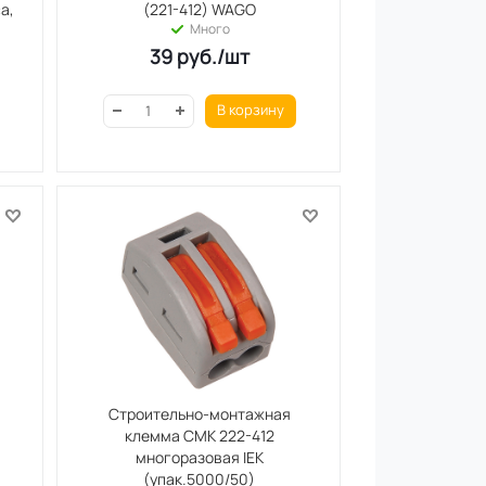
а,
(221-412) WAGO
Много
39
руб.
/шт
В корзину
Строительно-монтажная
клемма СМК 222-412
многоразовая IEK
(упак.5000/50)