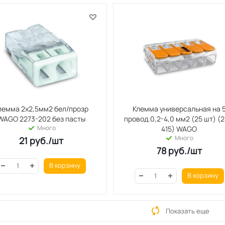
лемма 2х2,5мм2 бел/прозр
Клемма универсальная на 
WAGO 2273-202 без пасты
провод.0,2-4,0 мм2 (25 шт) (221-
Много
415) WAGO
Много
21
руб.
/шт
78
руб.
/шт
В корзину
В корзину
Показать еще