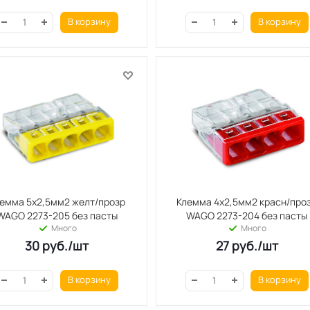
В корзину
В корзину
емма 5х2,5мм2 желт/прозр
Клемма 4х2,5мм2 красн/про
WAGO 2273-205 без пасты
WAGO 2273-204 без пасты
Много
Много
30
руб.
/шт
27
руб.
/шт
В корзину
В корзину