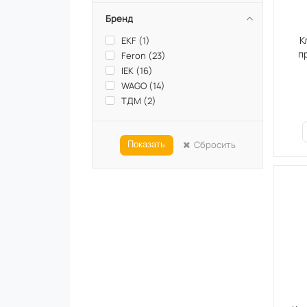
Бренд
К
EKF (
1
)
п
Feron (
23
)
IEK (
16
)
WAGO (
14
)
ТДМ (
2
)
Сбросить
Показать