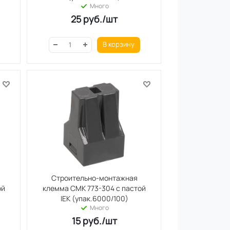
Много
25
руб.
/шт
В корзину
Строительно-монтажная
ой
клемма СМК 773-304 с пастой
IEK (упак.6000/100)
Много
15
руб.
/шт