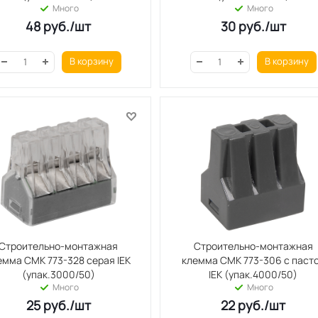
Много
Много
48
руб.
/шт
30
руб.
/шт
В корзину
В корзину
Строительно-монтажная
Строительно-монтажная
емма СМК 773-328 серая IEK
клемма СМК 773-306 с паст
(упак.3000/50)
IEK (упак.4000/50)
Много
Много
25
руб.
/шт
22
руб.
/шт