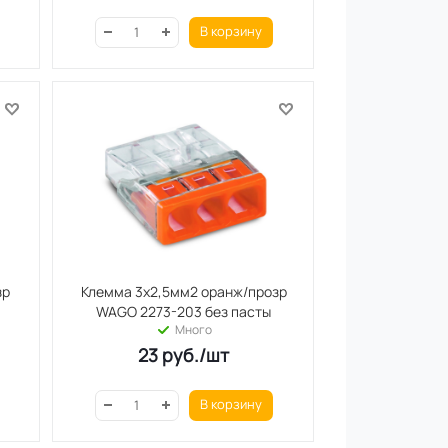
В корзину
зр
Клемма 3х2,5мм2 оранж/прозр
WAGO 2273-203 без пасты
Много
23
руб.
/шт
В корзину