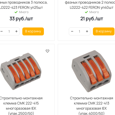
зных проводников 3 полюса,
фазных проводников 2 полюс
LD222-423 FERON уп25шт
LD222-422 FERON уп40шт
Много
Много
33
руб.
/шт
21
руб.
/шт
В корзину
В корзину
Строительно-монтажная
Строительно-монтажная
клемма СМК 222-415
клемма СМК 222-413
многоразовая IEK
многоразовая IEK
(упак.2500/50)
(упак.4000/50)