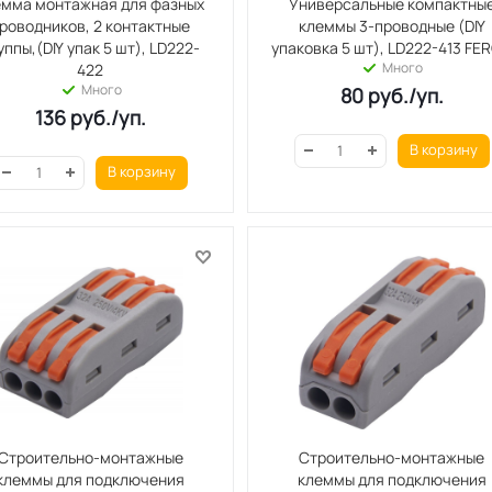
емма монтажная для фазных
Универсальные компактны
роводников, 2 контактные
клеммы 3-проводные (DIY
уппы,(DIY упак 5 шт), LD222-
упаковка 5 шт), LD222-413 FE
Много
422
Много
80
руб.
/уп.
136
руб.
/уп.
В корзину
В корзину
Строительно-монтажные
Строительно-монтажные
клеммы для подключения
клеммы для подключения