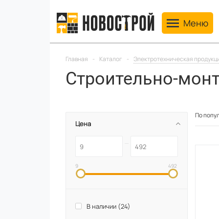
Toggle navig
Меню
Главная
-
Каталог
-
Электротехническая продукц
Строительно-мон
По попу
Цена
9
492
В наличии (
24
)