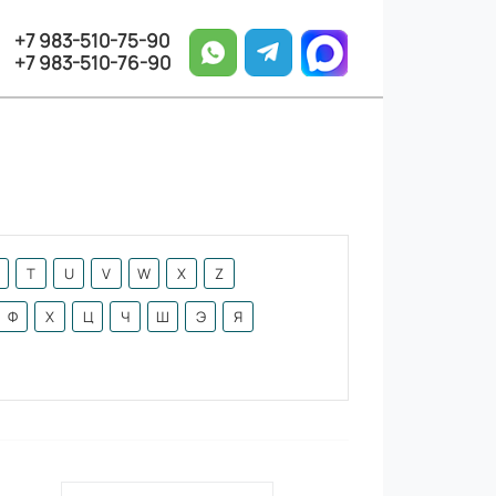
+7 983-510-75-90
+7 983-510-76-90
T
U
V
W
X
Z
Ф
Х
Ц
Ч
Ш
Э
Я