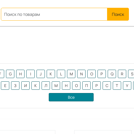
ation
F
G
H
I
J
K
L
M
N
O
P
Q
R
S
Е
З
И
К
Л
М
Н
О
П
Р
С
Т
У
Все