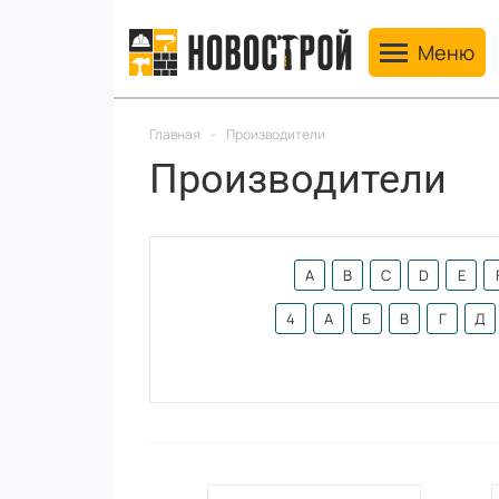
Toggle navig
Меню
Главная
-
Производители
Производители
A
B
C
D
E
4
А
Б
В
Г
Д