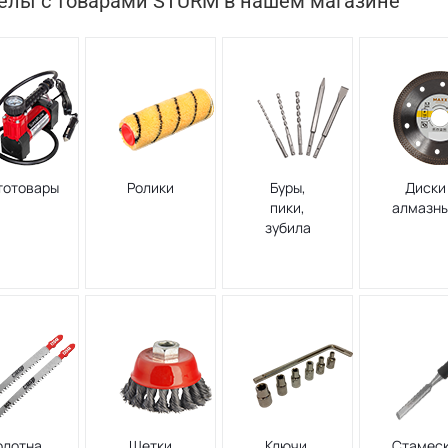
елы с товарами STURM в нашем магазине
тотовары
Ролики
Буры,
Диски
пики,
алмазн
зубила
олотна
Щетки
Ключи,
Стамес