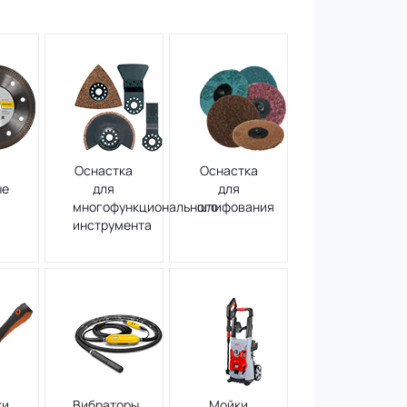
Оснастка
Оснастка
ые
для
для
многофункционального
шлифования
инструмента
ки
Вибраторы
Мойки