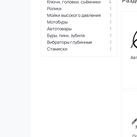
Разд
Ключи, головки, съёмники
4
Ролики
1
Мойки высокого давления
1
Мотобуры
1
Автотовары
1
Буры, пики, зубила
1
Вибраторы глубинные
1
Стамески
1
Ав
П