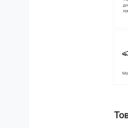
дл
ло
Мо
То