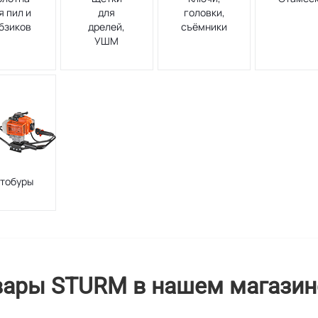
я пил и
для
головки,
бзиков
дрелей,
съёмники
УШМ
тобуры
вары STURM в нашем магазин