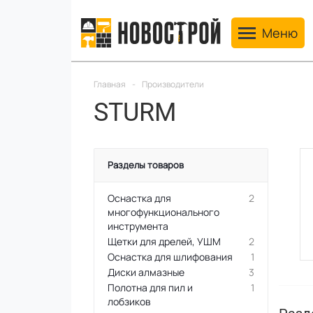
Toggle navig
Меню
Главная
-
Производители
STURM
Разделы товаров
Оснастка для
2
многофункционального
инструмента
Щетки для дрелей, УШМ
2
Оснастка для шлифования
1
Диски алмазные
3
Полотна для пил и
1
лобзиков