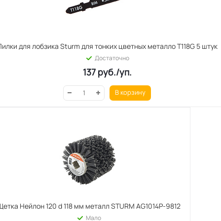
Пилки для лобзика Sturm для тонких цветных металло T118G 5 штук
Достаточно
137
руб.
/уп.
В корзину
Щетка Нейлон 120 d 118 мм металл STURM AG1014P-9812
Мало