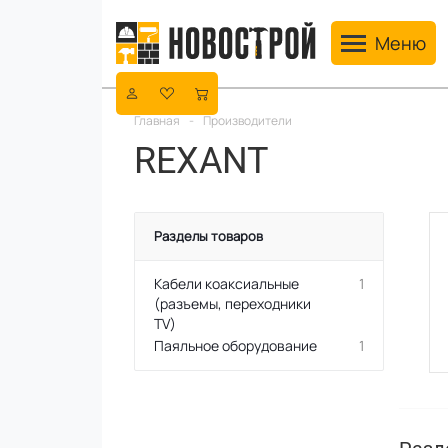
Toggle navig
Меню
Главная
-
Производители
REXANT
Разделы товаров
Кабели коаксиальные
1
(разъемы, переходники
TV)
Паяльное оборудование
1