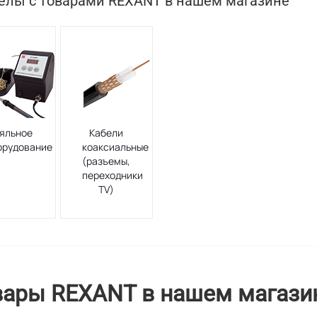
елы с товарами REXANT в нашем магазине
яльное
Кабели
орудование
коаксиальные
(разъемы,
переходники
TV)
вары REXANT в нашем магази