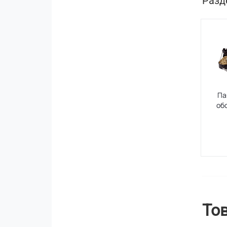
Разд
Па
об
То