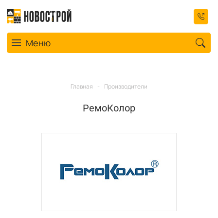
Toggle navigation
Меню
Главная
-
Производители
РемоКолор