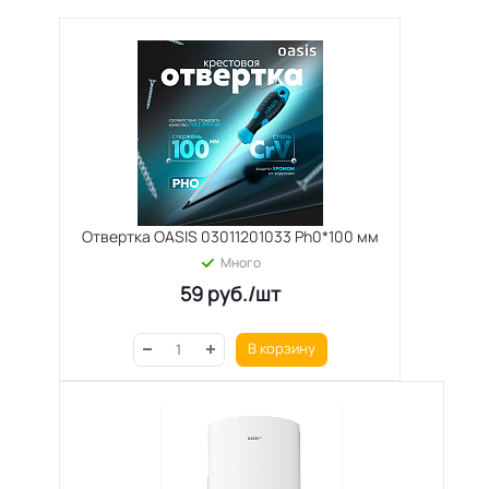
Отвертка OASIS 03011201033 Ph0*100 мм
Много
59
руб.
/шт
В корзину