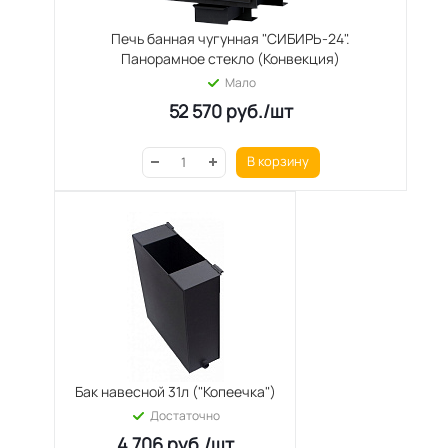
Печь банная чугунная "СИБИРЬ-24".
Панорамное стекло (Конвекция)
Мало
52 570
руб.
/шт
В корзину
Бак навесной 31л ("Копеечка")
Достаточно
4 706
руб.
/шт