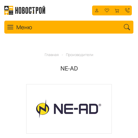
Toggle navigation
Меню
Главная
-
Производители
NE-AD