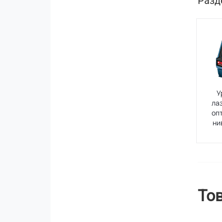
Разд
У
ла
оп
ни
То