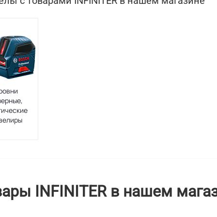
елы с товарами INFINITER в нашем магазине
ровни
зерные,
тические
велиры
вары INFINITER в нашем мага