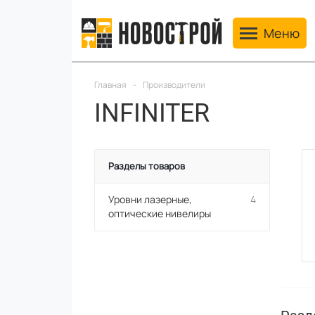
Toggle navig
Меню
Главная
-
Производители
INFINITER
Разделы товаров
Уровни лазерные,
4
оптические нивелиры